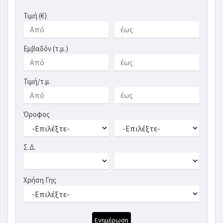
Τιμή (€)
Εμβαδόν (τ.μ.)
Τιμή/τ.μ.
Όροφος
Σ.Δ.
Χρήση Γης
Ενημέρωση