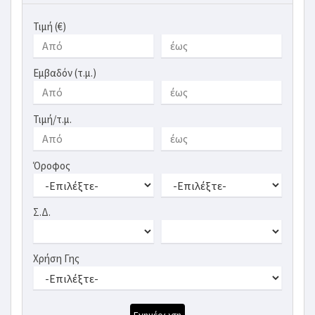
Τιμή (€)
Εμβαδόν (τ.μ.)
Τιμή/τ.μ.
Όροφος
Σ.Δ.
Χρήση Γης