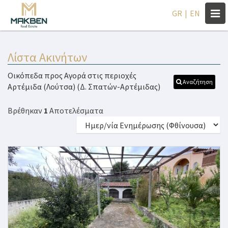
Togg
GR
|
EN
navi
Λίστα Ακινήτων
Οικόπεδα προς Αγορά στις περιοχές
Αναζήτηση
Αρτέμιδα (Λούτσα) (Δ. Σπατών-Αρτέμιδας)
Βρέθηκαν
1
Αποτελέσματα