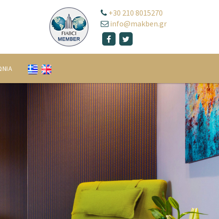
+30 210 8015270
info@makben.gr
ΩΝΙΑ