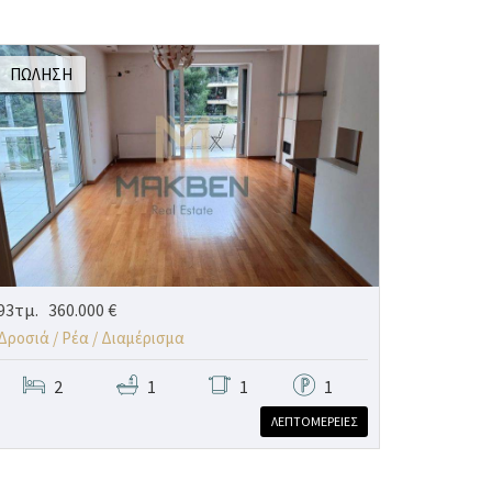
ΠΏΛΗΣΗ
93τμ.
360.000 €
Δροσιά / Ρέα /
Διαμέρισμα
2
1
1
1
ΛΕΠΤΟΜΕΡΕΙΕΣ