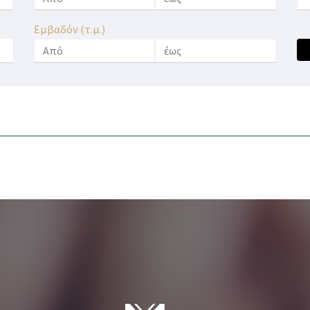
Εμβαδόν (τ.μ.)