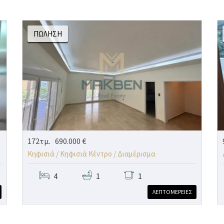
ΠΏΛΗΣΗ
172τμ.
690.000 €
Κηφισιά / Κηφισιά Κέντρο /
Διαμέρισμα
4
1
1
ΛΕΠΤΟΜΕΡΕΙΕΣ