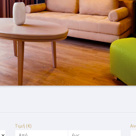
Τιμή (€)
Αν