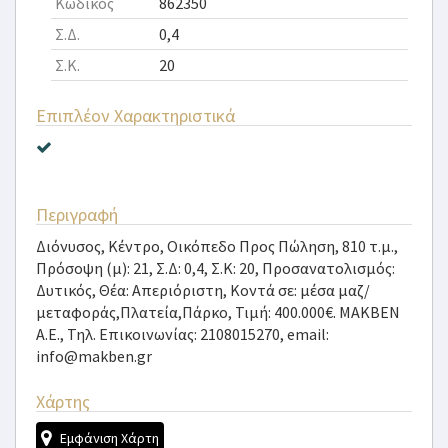
Κωδικός
862350
Σ.Δ.
0,4
Σ.Κ.
20
Επιπλέον Χαρακτηριστικά
Περιγραφή
Διόνυσος, Κέντρο, Οικόπεδο Προς Πώληση, 810 τ.μ.,
Πρόσοψη (μ): 21, Σ.Δ: 0,4, Σ.Κ: 20, Προσανατολισμός:
Δυτικός, Θέα: Απεριόριστη, Κοντά σε: μέσα μαζ/
μεταφοράς,Πλατεία,Πάρκο, Τιμή: 400.000€. MAKBEN
A.E., Τηλ. Επικοινωνίας: 2108015270, email:
info@makben.gr
Χάρτης
Εμφάνιση Χάρτη