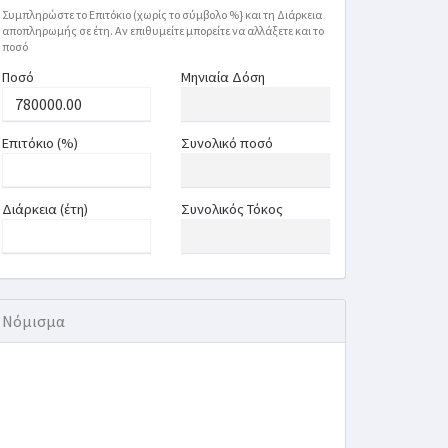
Συμπληρώστε το Επιτόκιο (χωρίς το σύμβολο %} και τη Διάρκεια
αποπληρωμής σε έτη. Αν επιθυμείτε μπορείτε να αλλάξετε και το
ποσό
Ποσό
Μηνιαία Δόση
Επιτόκιο (%)
Συνολικό ποσό
Διάρκεια (έτη)
Συνολικός Τόκος
Νόμισμα