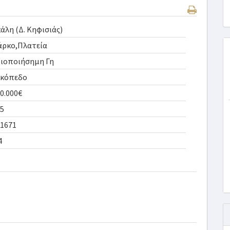
άλη (Δ. Κηφισιάς)
άρκο,Πλατεία
ξιοποιήσημη Γη
ικόπεδο
0.000€
5
1671
4