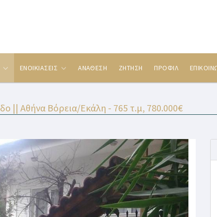
Σ
ΕΝΟΙΚΙΑΣΕΙΣ
ΑΝΑΘΕΣΗ
ΖΗΤΗΣΗ
ΠΡΟΦΙΛ
ΕΠΙΚΟΙΝ
 || Αθήνα Βόρεια/Εκάλη - 765 τ.μ, 780.000€