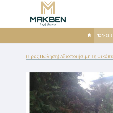
ΠΩΛΗΣΕΙ
(Προς Πώληση) Αξιοποιήσιμη Γη Οικόπεδο