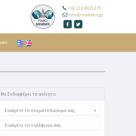
+30 210 8015270
info@makben.gr
ΩΝΙΑ
Με Ενδιαφέρει το ακίνητο
*