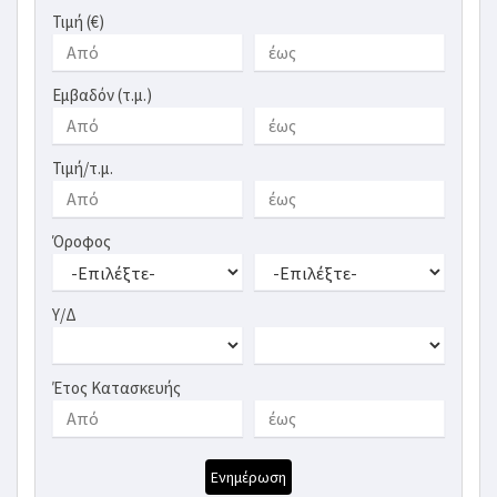
Τιμή (€)
Εμβαδόν (τ.μ.)
Τιμή/τ.μ.
Όροφος
Υ/Δ
Έτος Κατασκευής
Ενημέρωση