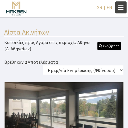
Togg
GR
|
EN
navi
Λίστα Ακινήτων
Κατοικίες προς Αγορά στις περιοχές Αθήνα
Αναζήτηση
(Δ. Αθηναίων)
Βρέθηκαν
2
Αποτελέσματα